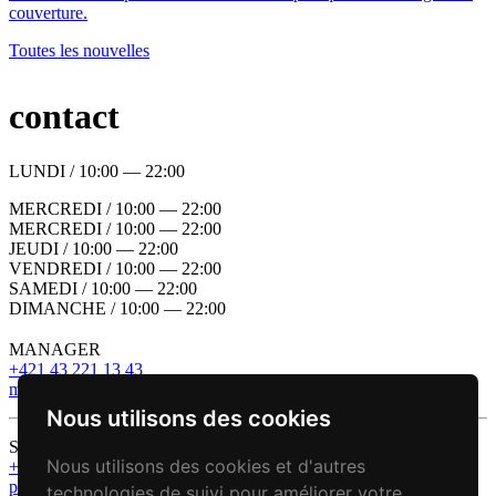
couverture.
Toutes les nouvelles
contact
LUNDI / 10:00 — 22:00
MERCREDI / 10:00 — 22:00
MERCREDI / 10:00 — 22:00
JEUDI / 10:00 — 22:00
VENDREDI / 10:00 — 22:00
SAMEDI / 10:00 — 22:00
DIMANCHE / 10:00 — 22:00
MANAGER
+421 43 221 13 43
manager@zbojnickakoliba.eu
Nous utilisons des cookies
SPA & Wellness
Nous utilisons des cookies et d'autres
+421 43 221 13 43
penzion@zbojnickakoliba.eu
technologies de suivi pour améliorer votre