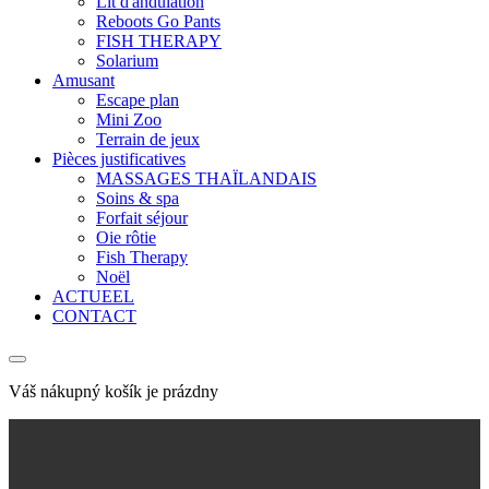
Lit d'andulation
Reboots Go Pants
FISH THERAPY
Solarium
Amusant
Escape plan
Mini Zoo
Terrain de jeux
Pièces justificatives
MASSAGES THAÏLANDAIS
Soins & spa
Forfait séjour
Oie rôtie
Fish Therapy
Noël
ACTUEEL
CONTACT
Váš nákupný košík je prázdny