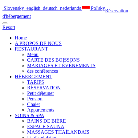
Slovensky
english
deutsch
nederlands
Poľsky
Réservation
d'hébergement
Resort
Home
A PROPOS DE NOUS
RESTAURANT
Menu
CARTE DES BOISSONS
MARIAGES ET ÉVÉNEMENTS
des conférences
HÉBERGEMENT
TARIFS
RÉSERVATION
Petit-déjeuner
Pension
Chalet
Appartements
SOINS & SPA
BAINS DE BIÈRE
ESPACE SAUNA
MASSAGES THAÏLANDAIS
Lit d'andulation