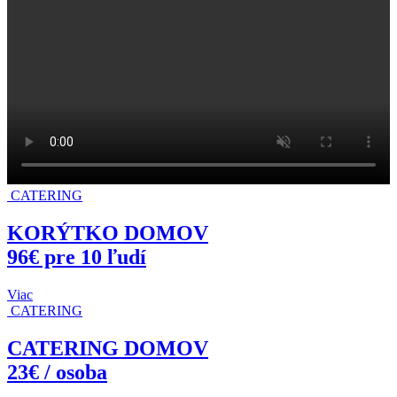
CATERING
KORÝTKO DOMOV
96€ pre 10 ľudí
Viac
CATERING
CATERING DOMOV
23€ / osoba