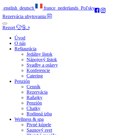
english
deutsch
france
nederlands
Poľsky
Rezervácia ubytovania
Rezort
Úvod
O nás
Reštaurácia
Jedálny lístok
Nápojový lístok
Svadby a oslavy
Konferencie
Catering
Penzión
Cenník
Rezervácia
Raňajky
Penzión
Chatky
Rodinná izba
Wellness & spa
Pivné kúpele
Saunový svet