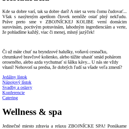
Kde sa dobre varí, tak sa dobre darí! A niet sa veru čomu čudovať...
Však s nasýteným apetítom človek nemôže ostať plný nekľudu.
Práve preto sme v ZBOJNÍCKEJ KOLIBE verní domácim
surovinám, poctivým potravinám, lahodným ingredienciám a verte,
že pohladíme každý, viac či menej, mlsný jazýček!
Či už máte chuť na bryndzové halušky, voňavú cesnačku,
chrumkavé bravčové kolienko, alebo túžite uhasiť smäd pohárom
oroseného, alebo azda vychutnať si šálku kávy... U nás ste vždy
vítaní! Nehovorí sa predsa, že dobrých ľudí sa všade veľa zmestí?
Jedálny lístok
Nápojový lístok
Svadby a oslavy
Konferencie
Catering
Wellness & spa
Jedinečné miesto zdravia a relaxu ZBOJNÍCKE SPA! Ponúkame