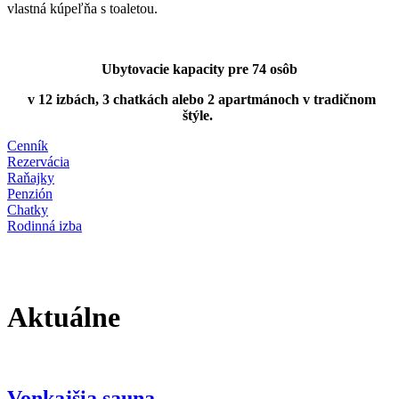
vlastná kúpeľňa s toaletou.
Ubytovacie kapacity pre 74 osôb
v 12 izbách, 3 chatkách alebo 2 apartmánoch v tradičnom
štýle.
Cenník
Rezervácia
Raňajky
Penzión
Chatky
Rodinná izba
Aktuálne
Vonkajšia sauna