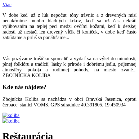
Viac
V dobe keď už z lúk nepočuť tóny trávnic a z drevených misí
nenakŕmime mnoho hladných krkov, keď sa už čas nekráti
vylihovaním na teplej peci medzi ovčími kožami, keď k detskej
radosti už nestačí len drevený vĺčik či koníček, v dobe keď často
zabúdame a príliš sa ponáhľame...
Vás pozývame trošičku spomaliť a vydať sa na výlet do minulosti,
plnej folklóru a tradícií, lásky k prírode i dobrému jedlu, príjemnej
atmosféry, pokoja a rodinnej pohody, na miesto zvané...
ZBOJNÍCKA KOLIBA
Kde nás nájdete?
Zbojnícka Koliba sa nachádza v obci Oravská Jasenica, oproti
čerpacej stanici VOMS. GPS súradnice 49.391805, 19.450934
Reštaurácia