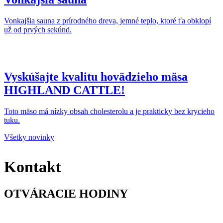
Vonkajšia sauna z prírodného dreva, jemné teplo, ktoré ťa obklopí
už od prvých sekúnd.
Vyskúšajte kvalitu hovädzieho mäsa
HIGHLAND CATTLE!
Toto mäso má nízky obsah cholesterolu a je prakticky bez krycieho
tuku.
Všetky novinky
Kontakt
OTVÁRACIE HODINY