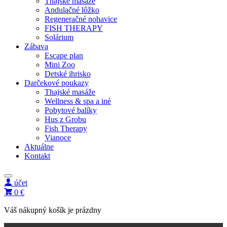
Thajské masáže
Andulačné lôžko
Regeneračné nohavice
FISH THERAPY
Solárium
Zábava
Escape plan
Mini Zoo
Detské ihrisko
Darčekové poukazy
Thajské masáže
Wellness & spa a iné
Pobytové balíky
Hus z Grobu
Fish Therapy
Vianoce
Aktuálne
Kontakt
účet
0 €
Váš nákupný košík je prázdny