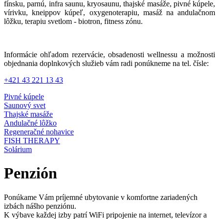
fínsku, parnú, infra saunu, kryosaunu, thajské masáže, pivné kúpele,
vírivku, kneippov kúpeľ, oxygenoterapiu, masáž na andulačnom
lôžku, terapiu svetlom - biotron, fitness zónu.
Informácie ohľadom rezervácie, obsadenosti wellnessu a možnosti
objednania doplnkových služieb vám radi ponúkneme na tel. čísle:
+421 43 221 13 43
Pivné kúpele
Saunový svet
Thajské masáže
Andulačné lôžko
Regeneračné nohavice
FISH THERAPY
Solárium
Penzión
Ponúkame Vám príjemné ubytovanie v komfortne zariadených
izbách nášho penziónu.
K výbave každej izby patrí WiFi pripojenie na internet, televízor a