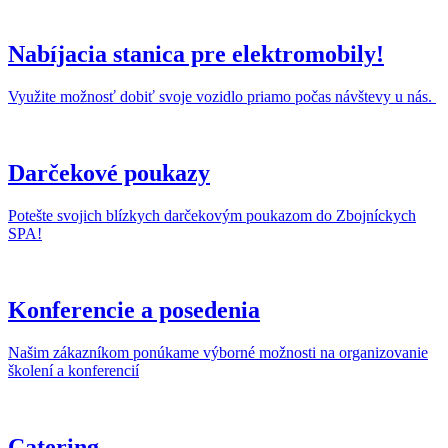
Nabíjacia stanica pre elektromobily!
Využite možnosť dobiť svoje vozidlo priamo počas návštevy u nás.
Darčekové poukazy
Potešte svojich blízkych darčekovým poukazom do Zbojníckych
SPA!
Konferencie a posedenia
Našim zákazníkom ponúkame výborné možnosti na organizovanie
školení a konferencií
Catering