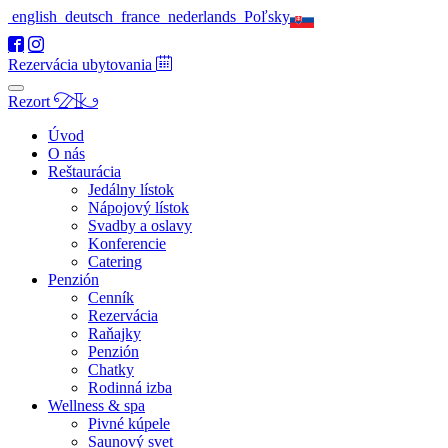
english
deutsch
france
nederlands
Poľsky
Rezervácia ubytovania
Rezort
Úvod
O nás
Reštaurácia
Jedálny lístok
Nápojový lístok
Svadby a oslavy
Konferencie
Catering
Penzión
Cenník
Rezervácia
Raňajky
Penzión
Chatky
Rodinná izba
Wellness & spa
Pivné kúpele
Saunový svet