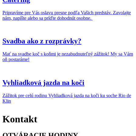
Pripravíme pre Vás oslavu presne podľa Vašich predstáv. Zavolajte
nám, napíšte alebo sa príďte dohodnút osobne.
Svadba ako z rozprávky?
Mať na svadbe koč s koňmi je nezabudnuteľný zážitok! My sa Vám
oň postaráme!
Vyhliadková jazda na koči
Zážitok pre celú rodinu Vyhliadková jazda na koči ku soche Rio de
Klin
Kontakt
OTVÁRACIE HODINY