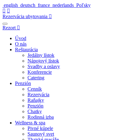
english
deutsch
france
nederlands
Poľsky
Rezervácia ubytovania
Rezort
Úvod
O nás
Reštaurácia
Jedálny lístok
Nápojový lístok
Svadby a oslavy
Konferencie
Catering
Penzión
Cenník
Rezervácia
Raňajky
Penzión
Chatky
Rodinná izba
Wellness & spa
Pivné kúpele
Saunový svet
Thajské masáže