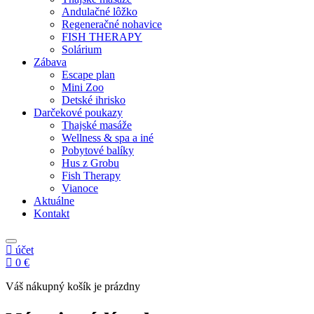
Andulačné lôžko
Regeneračné nohavice
FISH THERAPY
Solárium
Zábava
Escape plan
Mini Zoo
Detské ihrisko
Darčekové poukazy
Thajské masáže
Wellness & spa a iné
Pobytové balíky
Hus z Grobu
Fish Therapy
Vianoce
Aktuálne
Kontakt
účet
0 €
Váš nákupný košík je prázdny