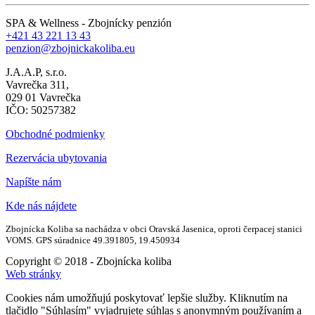
SPA & Wellness - Zbojnícky penzión
+421 43 221 13 43
penzion@zbojnickakoliba.eu
J.A.A.P, s.r.o.
Vavrečka 311,
029 01 Vavrečka
IČO: 50257382
Obchodné podmienky
Rezervácia ubytovania
Napíšte nám
Kde nás nájdete
Zbojnícka Koliba sa nachádza v obci Oravská Jasenica, oproti čerpacej stanici
VOMS. GPS súradnice 49.391805, 19.450934
Copyright © 2018 - Zbojnícka koliba
Web stránky
Cookies nám umožňujú poskytovať lepšie služby. Kliknutím na
tlačidlo "Súhlasím" vyjadrujete súhlas s anonymným používaním a