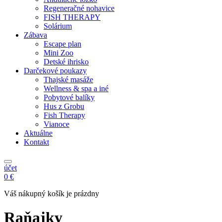
Regeneračné nohavice
FISH THERAPY
Solárium
Zábava
Escape plan
Mini Zoo
Detské ihrisko
Darčekové poukazy
Thajské masáže
Wellness & spa a iné
Pobytové balíky
Hus z Grobu
Fish Therapy
Vianoce
Aktuálne
Kontakt
účet
0 €
Váš nákupný košík je prázdny
Raňajky