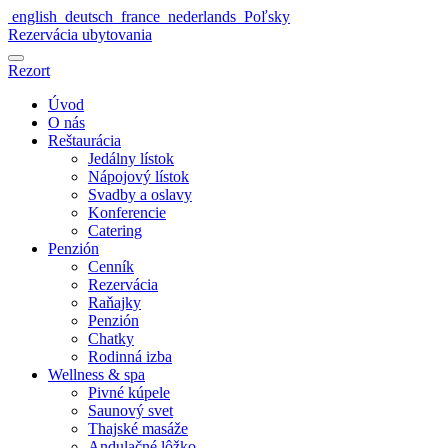
english
deutsch
france
nederlands
Poľsky
Rezervácia ubytovania
Rezort
Úvod
O nás
Reštaurácia
Jedálny lístok
Nápojový lístok
Svadby a oslavy
Konferencie
Catering
Penzión
Cenník
Rezervácia
Raňajky
Penzión
Chatky
Rodinná izba
Wellness & spa
Pivné kúpele
Saunový svet
Thajské masáže
Andulačné lôžko