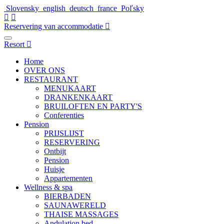
Slovensky
english
deutsch
france
Poľsky
Reservering van accommodatie
Resort
Home
OVER ONS
RESTAURANT
MENUKAART
DRANKENKAART
BRUILOFTEN EN PARTY'S
Conferenties
Pension
PRIJSLIJST
RESERVERING
Ontbijt
Pension
Huisje
Appartementen
Wellness & spa
BIERBADEN
SAUNAWERELD
THAISE MASSAGES
Andulation bed