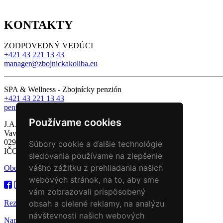
KONTAKTY
ZODPOVEDNÝ VEDÚCI
+421 43 221 13 43
manager@zbojnickakoliba.eu
SPA & Wellness - Zbojnícky penzión
+421 43 221 13 43
penzion@zbojnickakoliba.eu
Používame cookies
J.A.A.P, s.r.o.
Vavrečka 311,
029 01 Vavrečka
Súbory cookie a ďalšie technológie
IČO: 50257382
sledovania používame na zlepšenie
vášho zážitku z prehliadania našich
Obchodné podmienky
webových stránok, na to, aby sme
vám zobrazovali prispôsobený
obsah a cielené reklamy, na analýzu
Rezervácia ubytovania
návštevnosti našich webových
Napíšte nám