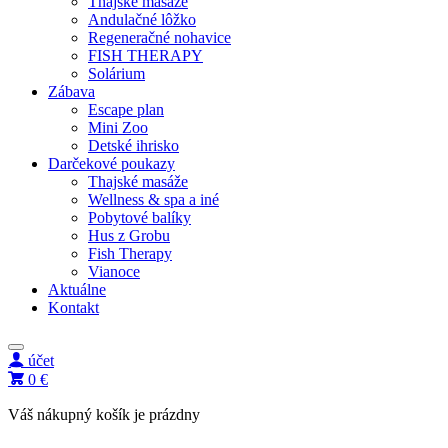
Thajské masáže
Andulačné lôžko
Regeneračné nohavice
FISH THERAPY
Solárium
Zábava
Escape plan
Mini Zoo
Detské ihrisko
Darčekové poukazy
Thajské masáže
Wellness & spa a iné
Pobytové balíky
Hus z Grobu
Fish Therapy
Vianoce
Aktuálne
Kontakt
účet
0 €
Váš nákupný košík je prázdny