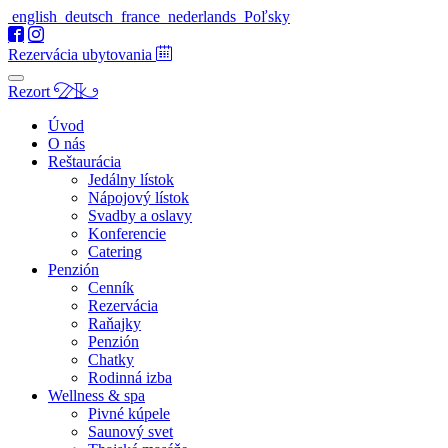
english
deutsch
france
nederlands
Poľsky
Rezervácia ubytovania
Rezort
Úvod
O nás
Reštaurácia
Jedálny lístok
Nápojový lístok
Svadby a oslavy
Konferencie
Catering
Penzión
Cenník
Rezervácia
Raňajky
Penzión
Chatky
Rodinná izba
Wellness & spa
Pivné kúpele
Saunový svet