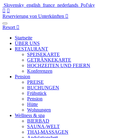
Slovensky
english
france
nederlands
Poľsky
Reservierung von Unterkünften
Resort
Startseite
ÜBER UNS
RESTAURANT
SPEISEKARTE
GETRÄNKEKARTE
HOCHZEITEN UND FEIERN
Konferenzen
Pension
PREISE
BUCHUNGEN
Frühstück
Pension
Hütte
Wohnungen
Wellness & spa
BIERBAD
SAUNA-WELT
THAI-MASSAGEN
Andulationsbett