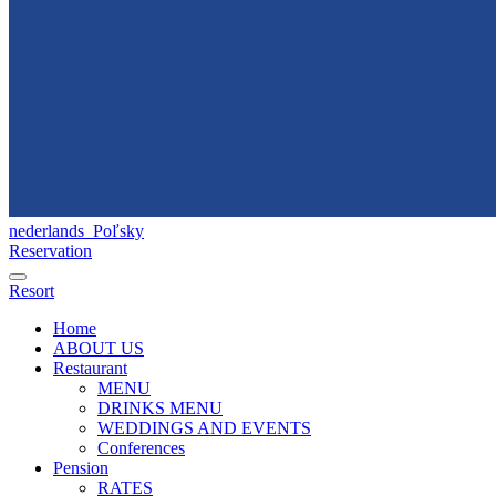
nederlands
Poľsky
Reservation
Resort
Home
ABOUT US
Restaurant
MENU
DRINKS MENU
WEDDINGS AND EVENTS
Conferences
Pension
RATES