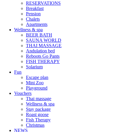
RESERVATIONS
Breakfast
Pension
Chalets
Apartments
Wellness & spa
BEER BATH
SAUNA WORLD
THAI MASSAGE
Andulation bed
Reboots Go Pants
FISH THERAPY
Solarium
Fun
Escape plan
Mini Zoo
Playground
Vouchers
Thai massage
Wellness & spa
Stay package
Roast goose
Fish Therapy
Christmas
NEWS