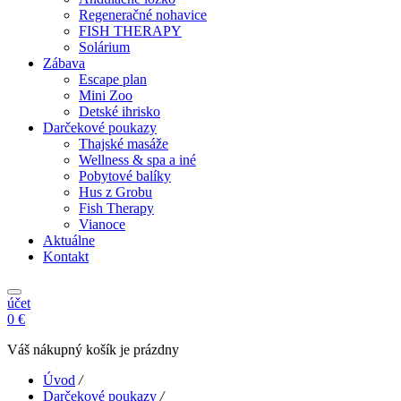
Regeneračné nohavice
FISH THERAPY
Solárium
Zábava
Escape plan
Mini Zoo
Detské ihrisko
Darčekové poukazy
Thajské masáže
Wellness & spa a iné
Pobytové balíky
Hus z Grobu
Fish Therapy
Vianoce
Aktuálne
Kontakt
účet
0 €
Váš nákupný košík je prázdny
Úvod
/
Darčekové poukazy
/