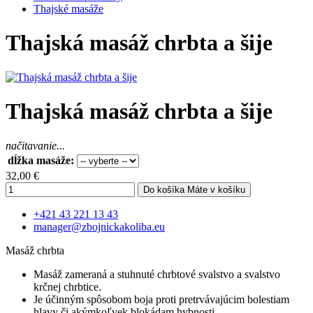
Thajské masáže
Thajská masáž chrbta a šije
Thajská masáž chrbta a šije
načitavanie...
dĺžka masáže:
32,00 €
Do košíka
Máte v košíku
+421 43 221 13 43
manager@zbojnickakoliba.eu
Masáž chrbta
Masáž zameraná a stuhnuté chrbtové svalstvo a svalstvo
krčnej chrbtice.
Je účinným spôsobom boja proti pretrvávajúcim bolestiam
hlavy či akýmkoľvek blokádam hybnosti.