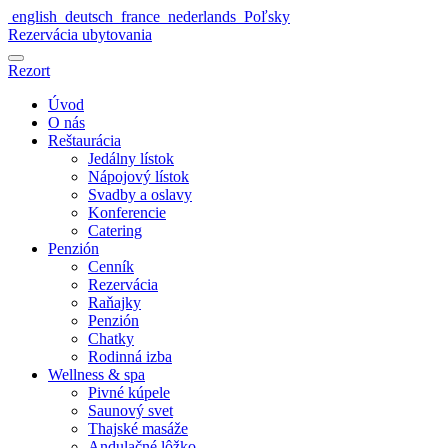
english
deutsch
france
nederlands
Poľsky
Rezervácia ubytovania
Rezort
Úvod
O nás
Reštaurácia
Jedálny lístok
Nápojový lístok
Svadby a oslavy
Konferencie
Catering
Penzión
Cenník
Rezervácia
Raňajky
Penzión
Chatky
Rodinná izba
Wellness & spa
Pivné kúpele
Saunový svet
Thajské masáže
Andulačné lôžko