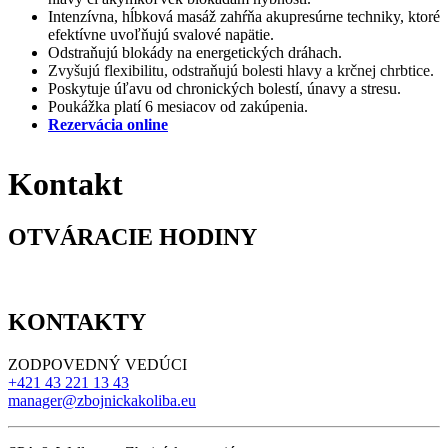
Intenzívna, hĺbková masáž zahŕňa akupresúrne techniky, ktoré
efektívne uvoľňujú svalové napätie.
Odstraňujú blokády na energetických dráhach.
Zvyšujú flexibilitu, odstraňujú bolesti hlavy a krčnej chrbtice.
Poskytuje úľavu od chronických bolestí, únavy a stresu.
Poukážka platí 6 mesiacov od zakúpenia.
Rezervácia online
Kontakt
OTVÁRACIE HODINY
KONTAKTY
ZODPOVEDNÝ VEDÚCI
+421 43 221 13 43
manager@zbojnickakoliba.eu