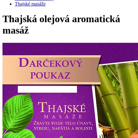
Thajské masáže
Thajská olejová aromatická
masáž