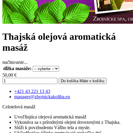
Thajská olejová aromatická
masáž
načitavanie...
dĺžka masáže:
50,00 €
Do košíka
Máte v košíku
+421 43 221 13 43
manager@zbojnickakoliba.eu
Celotelová masáž
Uvoľňujúca olejová aromatická masáž
Vykonáva sa s prírodnými olejmi dovezenými z Thajska.
Slúži k povzbudeniu Vášho tela a mysle.
Ukľudňujúce účinky pretrvávajú niekoľko dní.