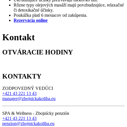
Rôzne typy olejových masáží majú povzbudzujúce, relaxačné
či detoxikačné účinky.
Poukážka platí 6 mesiacov od zakúpenia.
Rezervácia online
Kontakt
OTVÁRACIE HODINY
KONTAKTY
ZODPOVEDNÝ VEDÚCI
+421 43 221 13 43
manager@zbojnickakoliba.eu
SPA & Wellness - Zbojnícky penzión
+421 43 221 13 43
penzion@zbojnickakoliba.eu