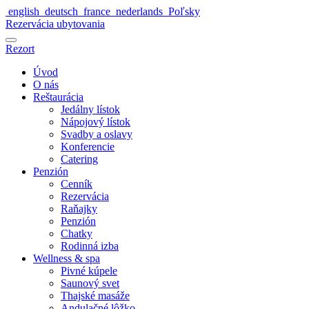
english
deutsch
france
nederlands
Poľsky
Rezervácia ubytovania
Rezort
Úvod
O nás
Reštaurácia
Jedálny lístok
Nápojový lístok
Svadby a oslavy
Konferencie
Catering
Penzión
Cenník
Rezervácia
Raňajky
Penzión
Chatky
Rodinná izba
Wellness & spa
Pivné kúpele
Saunový svet
Thajské masáže
Andulačné lôžko