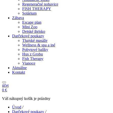
Regeneračné nohavice
FISH THERAPY
Solárium
Zábava
Escape plan
Mini Zoo
Detské ihrisko
Darčekové poukazy
Thajské masáže
Wellness & spa a iné
Pobytové balíky
Hus z Grobu
Fish Therapy
Vianoce
Aktuálne
Kontakt
účet
0 €
Váš nákupný košík je prázdny
Úvod
/
Darčekové poukazy
/