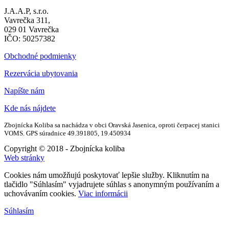
J.A.A.P, s.r.o.
Vavrečka 311,
029 01 Vavrečka
IČO: 50257382
Obchodné podmienky
Rezervácia ubytovania
Napíšte nám
Kde nás nájdete
Zbojnícka Koliba sa nachádza v obci Oravská Jasenica, oproti čerpacej stanici
VOMS. GPS súradnice 49.391805, 19.450934
Copyright © 2018 - Zbojnícka koliba
Web stránky
Cookies nám umožňujú poskytovať lepšie služby. Kliknutím na
tlačidlo "Súhlasím" vyjadrujete súhlas s anonymným používaním a
uchovávaním cookies.
Viac informácii
Súhlasím