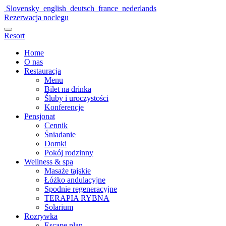
Slovensky
english
deutsch
france
nederlands
Rezerwacja noclegu
Resort
Home
O nas
Restauracja
Menu
Bilet na drinka
Śluby i uroczystości
Konferencje
Pensjonat
Cennik
Śniadanie
Domki
Pokój rodzinny
Wellness & spa
Masaże tajskie
Łóżko andulacyjne
Spodnie regeneracyjne
TERAPIA RYBNA
Solarium
Rozrywka
Escape plan