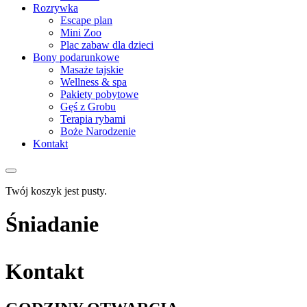
Rozrywka
Escape plan
Mini Zoo
Plac zabaw dla dzieci
Bony podarunkowe
Masaże tajskie
Wellness & spa
Pakiety pobytowe
Gęś z Grobu
Terapia rybami
Boże Narodzenie
Kontakt
Twój koszyk jest pusty.
Śniadanie
Kontakt