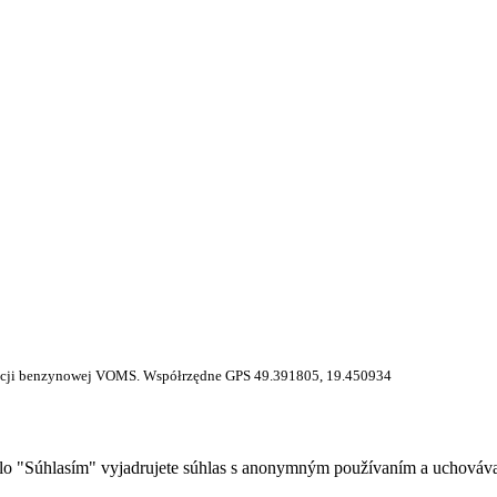
 stacji benzynowej VOMS. Współrzędne GPS 49.391805, 19.450934
idlo "Súhlasím" vyjadrujete súhlas s anonymným používaním a uchováv