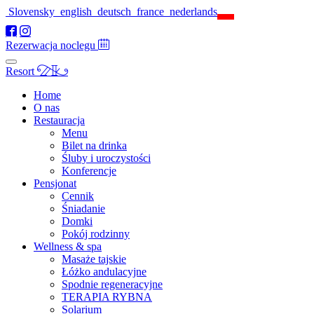
Slovensky
english
deutsch
france
nederlands
Rezerwacja noclegu
Resort
Home
O nas
Restauracja
Menu
Bilet na drinka
Śluby i uroczystości
Konferencje
Pensjonat
Cennik
Śniadanie
Domki
Pokój rodzinny
Wellness & spa
Masaże tajskie
Łóżko andulacyjne
Spodnie regeneracyjne
TERAPIA RYBNA
Solarium