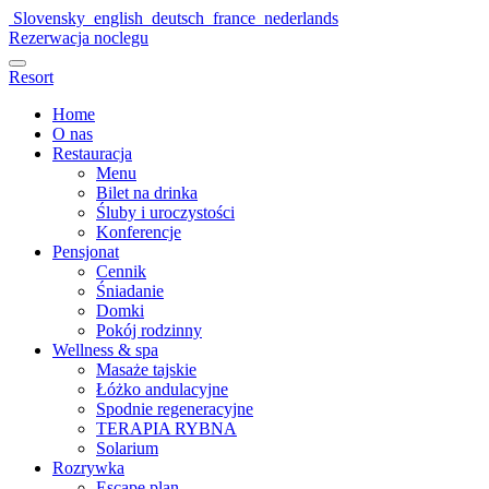
Slovensky
english
deutsch
france
nederlands
Rezerwacja noclegu
Resort
Home
O nas
Restauracja
Menu
Bilet na drinka
Śluby i uroczystości
Konferencje
Pensjonat
Cennik
Śniadanie
Domki
Pokój rodzinny
Wellness & spa
Masaże tajskie
Łóżko andulacyjne
Spodnie regeneracyjne
TERAPIA RYBNA
Solarium
Rozrywka
Escape plan