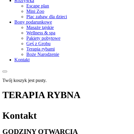
Rozrywka
Escape plan
Mini Zoo
Plac zabaw dla dzieci
Bony podarunkowe
Masaże tajskie
Wellness & spa
Pakiety pobytowe
Gęś z Grobu
Terapia rybami
Boże Narodzenie
Kontakt
Twój koszyk jest pusty.
TERAPIA RYBNA
Kontakt
GODZINY OTWARCIA