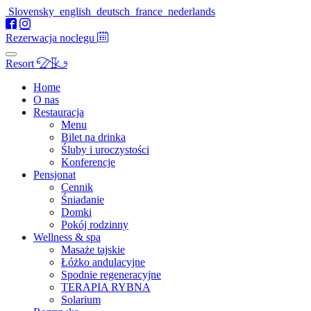
Slovensky
english
deutsch
france
nederlands
Rezerwacja noclegu
Resort
Home
O nas
Restauracja
Menu
Bilet na drinka
Śluby i uroczystości
Konferencje
Pensjonat
Cennik
Śniadanie
Domki
Pokój rodzinny
Wellness & spa
Masaże tajskie
Łóżko andulacyjne
Spodnie regeneracyjne
TERAPIA RYBNA
Solarium