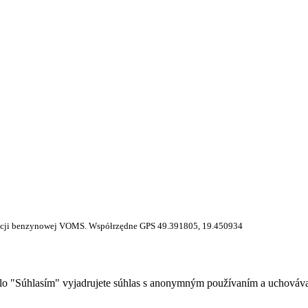
 stacji benzynowej VOMS. Współrzędne GPS 49.391805, 19.450934
idlo "Súhlasím" vyjadrujete súhlas s anonymným používaním a uchováv