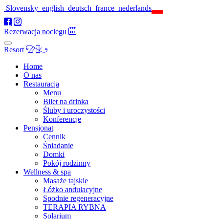
Slovensky
english
deutsch
france
nederlands
Rezerwacja noclegu
Resort
Home
O nas
Restauracja
Menu
Bilet na drinka
Śluby i uroczystości
Konferencje
Pensjonat
Cennik
Śniadanie
Domki
Pokój rodzinny
Wellness & spa
Masaże tajskie
Łóżko andulacyjne
Spodnie regeneracyjne
TERAPIA RYBNA
Solarium