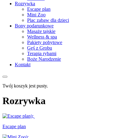
Rozrywka
Escape plan
Mini Zoo
Plac zabaw dla dzieci
Bony podarunkowe
Masaże tajskie
Wellness & spa
Pakiety pobytowe
Gęś z Grobu
Terapia rybami
Boże Narodzenie
Kontakt
Twój koszyk jest pusty.
Rozrywka
Escape plan