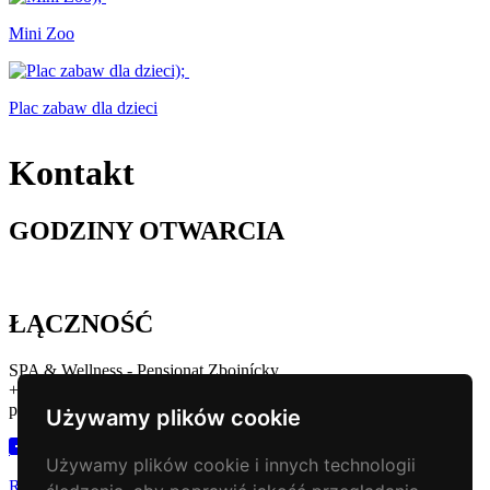
Mini Zoo
Plac zabaw dla dzieci
Kontakt
GODZINY OTWARCIA
ŁĄCZNOŚĆ
SPA & Wellness - Pensjonat Zbojnícky
+421 43 221 13 43
penzion@zbojnickakoliba.eu
Używamy plików cookie
Używamy plików cookie i innych technologii
Rezerwacja noclegu