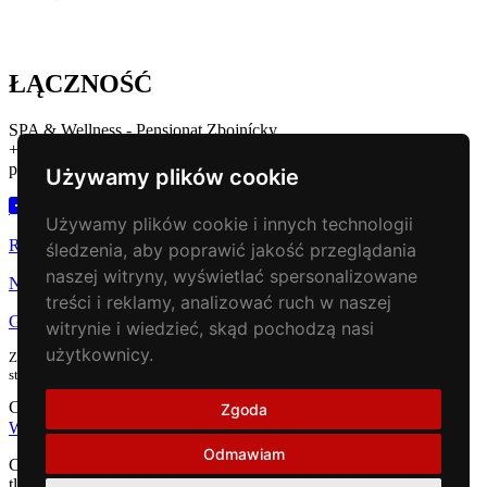
ŁĄCZNOŚĆ
SPA & Wellness - Pensjonat Zbojnícky
+421 43 221 13 43
penzion@zbojnickakoliba.eu
Używamy plików cookie
Używamy plików cookie i innych technologii
Rezerwacja noclegu
śledzenia, aby poprawić jakość przeglądania
naszej witryny, wyświetlać spersonalizowane
Napisz do nas
treści i reklamy, analizować ruch w naszej
Gdzie nas znaleźć
witrynie i wiedzieć, skąd pochodzą nasi
użytkownicy.
Zbojnícka Koliba znajduje się w miejscowości Oravská Jasenica, naprzeciwko
stacji benzynowej VOMS. Współrzędne GPS 49.391805, 19.450934
Copyright © 2018 - Zbojnícka koliba
Zgoda
Web stránky
Odmawiam
Cookies nám umožňujú poskytovať lepšie služby. Kliknutím na
tlačidlo "Súhlasím" vyjadrujete súhlas s anonymným používaním a