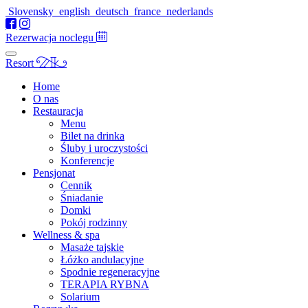
Slovensky
english
deutsch
france
nederlands
Rezerwacja noclegu
Resort
Home
O nas
Restauracja
Menu
Bilet na drinka
Śluby i uroczystości
Konferencje
Pensjonat
Cennik
Śniadanie
Domki
Pokój rodzinny
Wellness & spa
Masaże tajskie
Łóżko andulacyjne
Spodnie regeneracyjne
TERAPIA RYBNA
Solarium