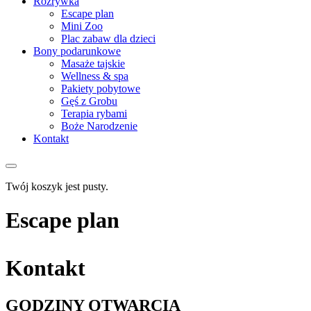
Rozrywka
Escape plan
Mini Zoo
Plac zabaw dla dzieci
Bony podarunkowe
Masaże tajskie
Wellness & spa
Pakiety pobytowe
Gęś z Grobu
Terapia rybami
Boże Narodzenie
Kontakt
Twój koszyk jest pusty.
Escape plan
Kontakt
GODZINY OTWARCIA