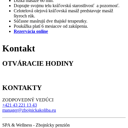
Dĺžka masáže 60 min.
Doprajte svojmu telu kráľovskú starostlivosť a pozornosť.
Celotelová olejová kráľovská masáž predstavuje masáž
štyroch rúk.
Súčasne masírujú dve thajské terapeutky.
Poukážka platí 6 mesiacov od zakúpenia.
Rezervácia online
Kontakt
OTVÁRACIE HODINY
KONTAKTY
ZODPOVEDNÝ VEDÚCI
+421 43 221 13 43
manager@zbojnickakoliba.eu
SPA & Wellness - Zbojnícky penzión