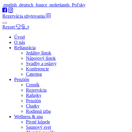
english
deutsch
france
nederlands
Poľsky
Rezervácia ubytovania
Rezort
Úvod
O nás
Reštaurácia
Jedálny lístok
Nápojový lístok
Svadby a oslavy
Konferencie
Catering
Penzión
Cenník
Rezervácia
Raňajky
Penzión
Chatky
Rodinná izba
Wellness & spa
Pivné kúpele
Saunový svet