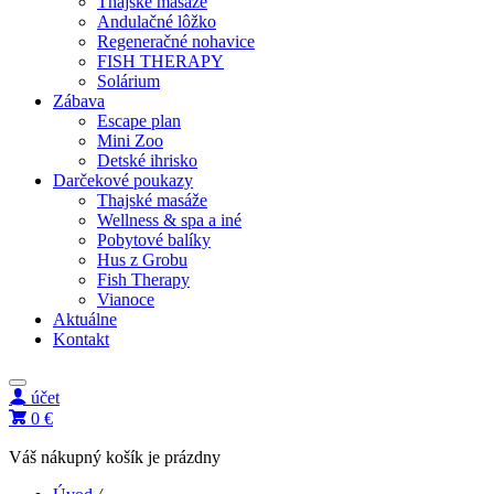
Thajské masáže
Andulačné lôžko
Regeneračné nohavice
FISH THERAPY
Solárium
Zábava
Escape plan
Mini Zoo
Detské ihrisko
Darčekové poukazy
Thajské masáže
Wellness & spa a iné
Pobytové balíky
Hus z Grobu
Fish Therapy
Vianoce
Aktuálne
Kontakt
účet
0 €
Váš nákupný košík je prázdny