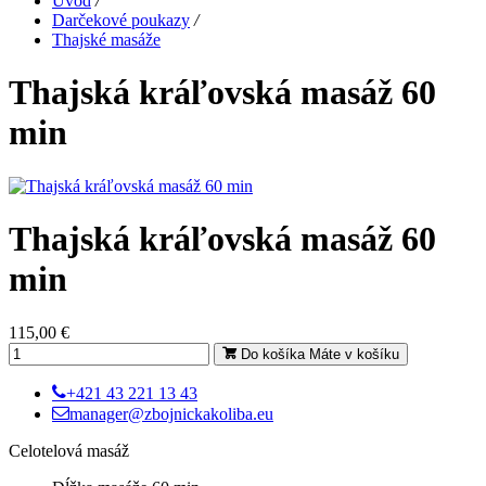
Úvod
/
Darčekové poukazy
/
Thajské masáže
Thajská kráľovská masáž 60
min
Thajská kráľovská masáž 60
min
115,00 €
Do košíka
Máte v košíku
+421 43 221 13 43
manager@zbojnickakoliba.eu
Celotelová masáž